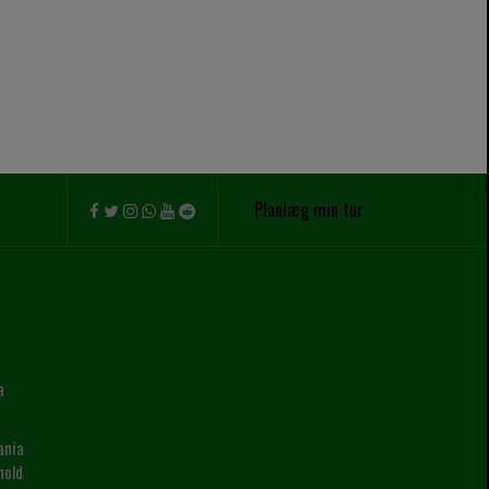
Planlæg min tur
a
ania
hold