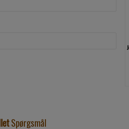
J
llet
Spørgsmål