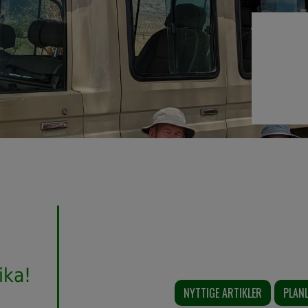
Alle vores tilpassede rejseplaner er inspirere
tilbagemeldinger fra tidligere rejsende. Vi d
din
oplevelsen. Vi er dog fleksible og kan skrædde
rika!
præferencer (parker, indkvartering, timing osv
NYTTIGE ARTIKLER
PLAN
personligt forslag.