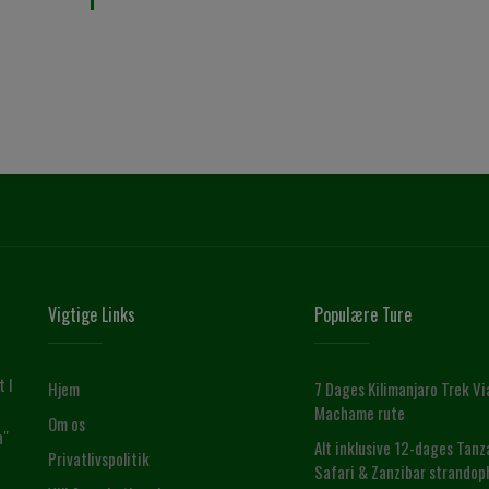
Vigtige Links
Populære Ture
t I
Hjem
7 Dages Kilimanjaro Trek Vi
Machame rute
Om os
a"
Alt inklusive 12-dages Tanz
Privatlivspolitik
Safari & Zanzibar strandop