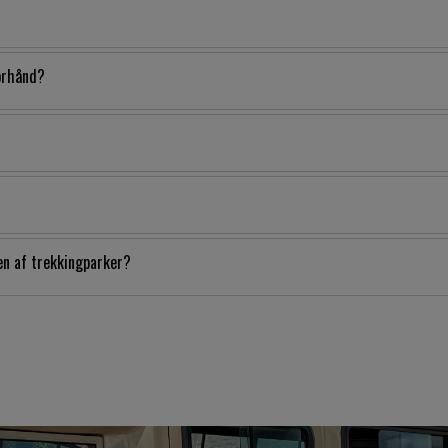
forhånd?
 af ​​trekkingparker?