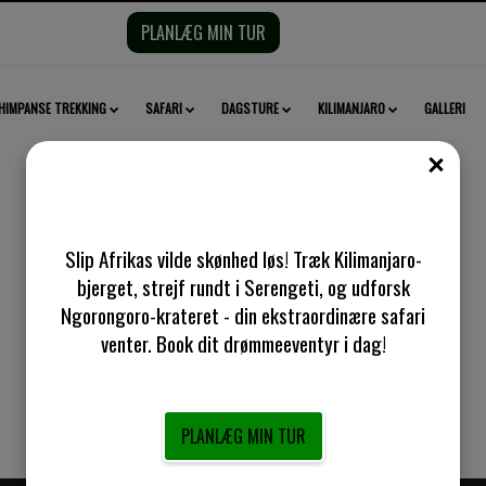
PLANLÆG MIN TUR
HIMPANSE TREKKING
SAFARI
DAGSTURE
KILIMANJARO
GALLERI
TÆT
Slip Afrikas vilde skønhed løs! Træk Kilimanjaro-
bjerget, strejf rundt i Serengeti, og udforsk
mbe Chimpanse Trekking fra Da
Ngorongoro-krateret - din ekstraordinære safari
venter. Book dit drømmeeventyr i dag!
PLANLÆG MIN TUR