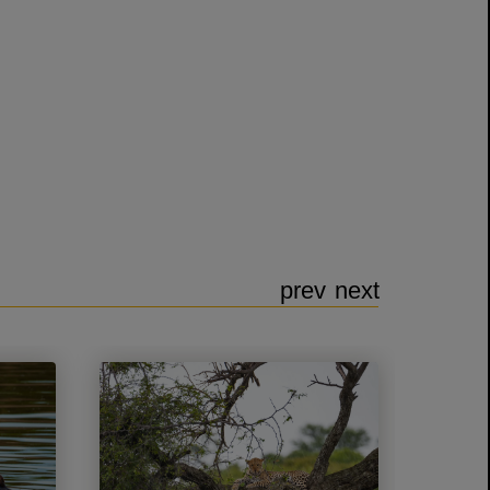
prev
next