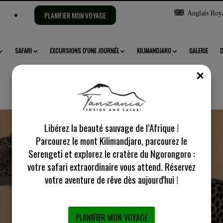
Sélectionnez
Anglais Roy
PLANIFIER MON VOYAGE
la
langue :
SAFARI
EXCURSIONS D'UNE JOURNÉE
KILIMANDJARO
GALERIE
FE
Libérez la beauté sauvage de l’Afrique !
Parcourez le mont Kilimandjaro, parcourez le
Serengeti et explorez le cratère du Ngorongoro :
Lac Natron
votre safari extraordinaire vous attend. Réservez
votre aventure de rêve dès aujourd'hui !
PLANIFIER MON VOYAGE