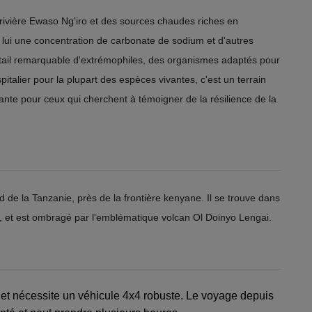
la rivière Ewaso Ng'iro et des sources chaudes riches en
 lui une concentration de carbonate de sodium et d'autres
tail remarquable d'extrémophiles, des organismes adaptés pour
talier pour la plupart des espèces vivantes, c'est un terrain
ivante pour ceux qui cherchent à témoigner de la résilience de la
d de la Tanzanie, près de la frontière kenyane. Il se trouve dans
t, et est ombragé par l'emblématique volcan Ol Doinyo Lengai.
e et nécessite un véhicule 4x4 robuste. Le voyage depuis