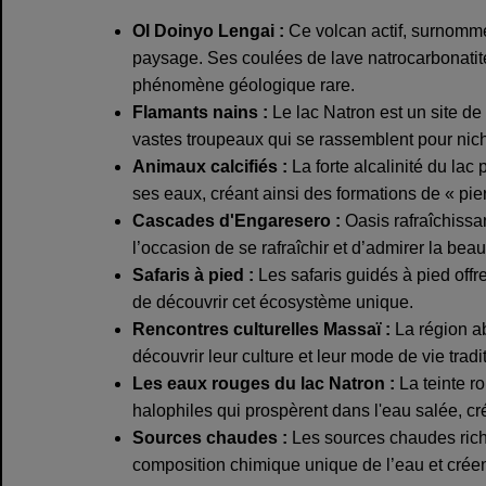
Ol Doinyo Lengai :
Ce volcan actif, surnomm
paysage. Ses coulées de lave natrocarbonatite 
phénomène géologique rare.
Flamants nains :
Le lac Natron est un site de
vastes troupeaux qui se rassemblent pour niche
Animaux calcifiés :
La forte alcalinité du lac
ses eaux, créant ainsi des formations de « pier
Cascades d'Engaresero :
Oasis rafraîchissa
l’occasion de se rafraîchir et d’admirer la beau
Safaris à pied :
Les safaris guidés à pied offr
de découvrir cet écosystème unique.
Rencontres culturelles Massaï :
La région ab
découvrir leur culture et leur mode de vie tradi
Les eaux rouges du lac Natron :
La teinte ro
halophiles qui prospèrent dans l'eau salée, c
Sources chaudes :
Les sources chaudes riche
composition chimique unique de l’eau et crée