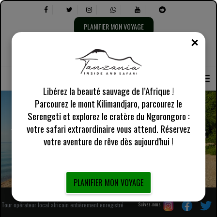
PLANIFIER MON VOYAGE
FERM
Sélectionnez
À propos de nous
Anglais Royaume-Uni
la
Sélectionnez
Informations pratiques
langue :
les
éléments
suivants :
Libérez la beauté sauvage de l’Afrique !
Parcourez le mont Kilimandjaro, parcourez le
Serengeti et explorez le cratère du Ngorongoro :
votre safari extraordinaire vous attend. Réservez
Trekking de 4 jours avec les chimpanzés de Gombe et
votre aventure de rêve dès aujourd'hui !
aventure sur le lac Tanganyika au départ d'Arusha
PLANIFIER MON VOYAGE
Tour opérateur local africain entièrement enregistré
Suivez-nous