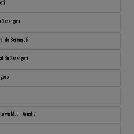
eti
u Serengeti
ral du Serengeti
ral du Serengeti
ngoro
Mto wa Mbu - Arusha