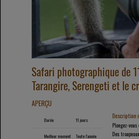
Safari photographique de 11
Tarangire, Serengeti et le 
APERÇU
Description d
Durée
11 jours
Plongez-vous 
Des troupeaux
Meilleur moment
Toute l'année