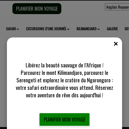
Sélectionnez
PLANIFIER MON VOYAGE
la
langue :
SAFARI
EXCURSIONS D'UNE JOURNÉE
KILIMANDJARO
GALERIE
DE
FERM
Libérez la beauté sauvage de l’Afrique !
Parcourez le mont Kilimandjaro, parcourez le
de 11 jours en Tanzanie avec Tar
Serengeti et explorez le cratère du Ngorongoro :
cratère du Ngorongoro
votre safari extraordinaire vous attend. Réservez
votre aventure de rêve dès aujourd'hui !
PLANIFIER MON VOYAGE