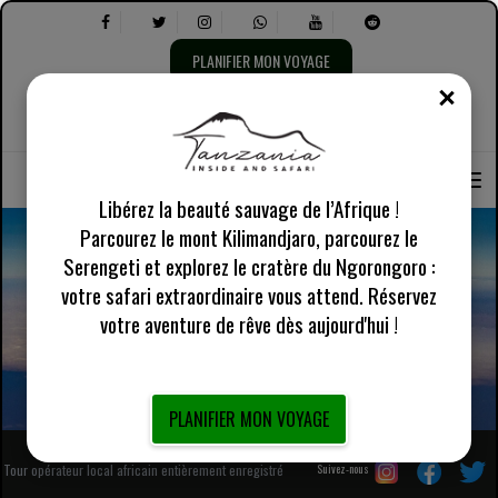
PLANIFIER MON VOYAGE
FERM
Sélectionnez
À propos de nous
Anglais Royaume-Uni
la
Sélectionnez
Informations pratiques
langue :
les
éléments
suivants :
Libérez la beauté sauvage de l’Afrique !
Parcourez le mont Kilimandjaro, parcourez le
Serengeti et explorez le cratère du Ngorongoro :
votre safari extraordinaire vous attend. Réservez
Routes et itinéraires du Kilimandjaro
votre aventure de rêve dès aujourd'hui !
PLANIFIER MON VOYAGE
Tour opérateur local africain entièrement enregistré
Suivez-nous