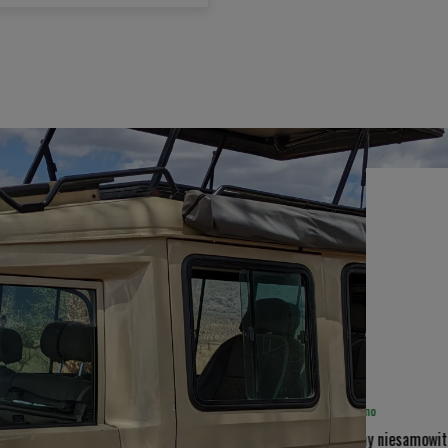
Roderick P
2025-01-21
Zweryfikowano
Moja rodzina i ja mieliśmy niesamowite