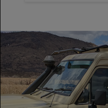
Jane R
2025-01-10
Zweryfikowano
Safari było absolutnie oszałamiające! Każdy