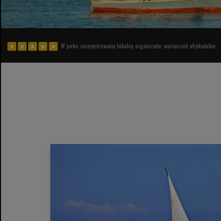
W pełni zarejestrowany lokalny organizator wycieczek afrykańskie