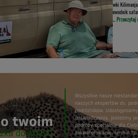
połączenie safari i wędrówki Kilimanjaro z
Tanzania Inside. Nasz przewodnik safari,
Laurent, był fantastyczny...
Przeczytaj więcej
Wszystkie nasze niestandar
naszych ekspertów ds. pod
podróżników. Udostępniamy
o twoim
doświadczenia. Jesteśmy je
podróży specjalnie dla Cieb
zka do Afryki!
zakwaterowanie, termin itp.