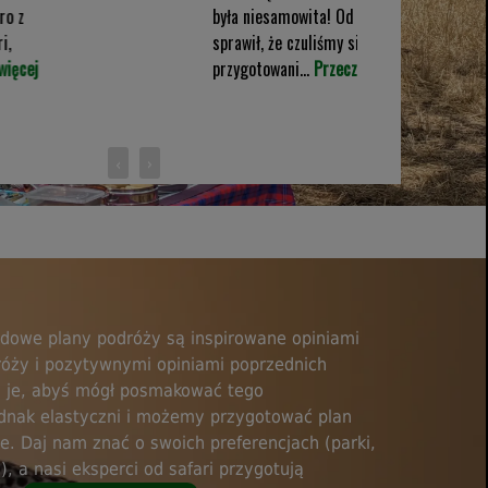
była niesamowita! Od chwili przybycia zespół
sprawił, że czuliśmy się bezpiecznie i dobrze
przygotowani...
Przeczytaj więcej
‹
›
dowe plany podróży są inspirowane opiniami
róży i pozytywnymi opiniami poprzednich
 je, abyś mógł posmakować tego
dnak elastyczni i możemy przygotować plan
ie. Daj nam znać o swoich preferencjach (parki,
), a nasi eksperci od safari przygotują