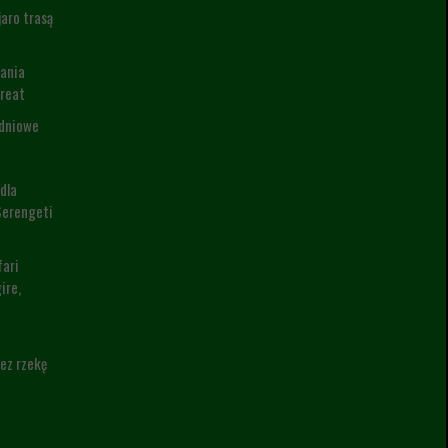
aro trasą
zania
treat
-dniowe
dla
Serengeti
fari
ire,
ez rzekę