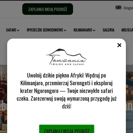
Wybierz
Angiel
ZAPLANUJ MOJĄ PODRÓŻ
język:
SAFARI
WYCIECZKI JEDNODNIOWE
KILIMANJARO
GALERIA
MIEJSC
ZAMK
Uwolnij dzikie piękno Afryki! Wędruj po
Kilimanjaro, przemierzaj Serengeti i eksploruj
krater Ngorongoro — Twoje niezwykłe safari
czeka. Zarezerwuj swoją wymarzoną przygodę już
ibar Wycieczki po wyspie w Tan
dziś!
ZAPLANUJ MOJĄ PODRÓŻ