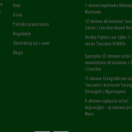
ek
Dom
7-dniowa wędrówka Kilimanj
,
Machame
O nas
12-dniowe all inclusive Tan
Polityka prywatności
Safari i Zanzibar Beach Re
Regulamin
Wielka Piątka i nie tylko: 7
Skontaktuj się z nami
safari Tanzania Wildlife
Bloga
Specjalne 12-dniowe safari 
nowożeńców all inclusive z 
i Zanzibar
11-dniowe fotograficzne sa
Tanzania z kraterem Tarang
Serengeti i Ngorongoro
8-dniowe najlepsze safari
migracyjne – przeprawa prz
Mara