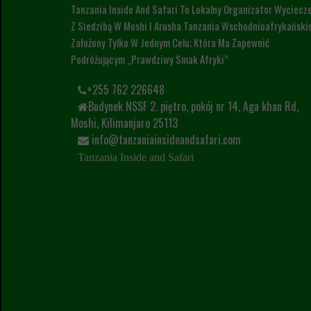
Tanzania Inside And Safari To Lokalny Organizator Wyciecz
Z Siedzibą W Moshi I Arusha Tanzania Wschodnioafrykańskie
Założony Tylko W Jednym Celu; Która Ma Zapewnić
Podróżującym „prawdziwy Smak Afryki”
+255 762 226648
Budynek NSSF 2. piętro, pokój nr 14, Aga khan Rd,
Moshi, Kilimanjaro 25113
info@tanzaniainsideandsafari.com
Tanzania Inside and Safari