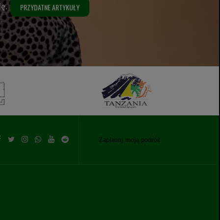
ję.
PRZYDATNE ARTYKUŁY
Zaplanuj moją podróż