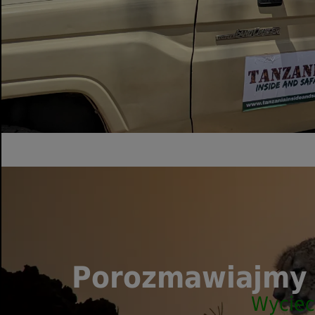
szczegół został perfekcyjnie dopracowany, a
przyroda zapierała dech w piersiach...
Przeczytaj więcej
Porozmawiajmy 
Wyciec