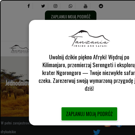
ZAPLANUJ MOJĄ PODRÓŻ
Wybierz
O nas
Angielski Wielka Brytania
język:
Wybierz
Informacje praktyczne
następujące
opcje:
Uwolnij dzikie piękno Afryki! Wędruj po
Kilimanjaro, przemierzaj Serengeti i eksploru
krater Ngorongoro — Twoje niezwykłe safar
czeka. Zarezerwuj swoją wymarzoną przygodę 
Jednodniowa wycieczka do Parku Narodowego Mkomazi
dziś!
Tanzania
ZAPLANUJ MOJĄ PODRÓŻ
W pełni zarejestrowany lokalny organizator wycieczek
Śledź nas
afrykańskie