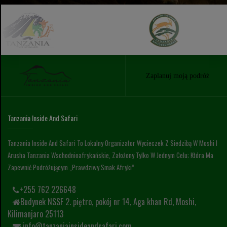
Zaplanuj moją podróż
Tanzania Inside And Safari
Tanzania Inside And Safari To Lokalny Organizator Wycieczek Z Siedzibą W Moshi I
Arusha Tanzania Wschodnioafrykańskie, Założony Tylko W Jednym Celu; Która Ma
Zapewnić Podróżującym „prawdziwy Smak Afryki”
+255 762 226648
Budynek NSSF 2. piętro, pokój nr 14, Aga khan Rd, Moshi,
Kilimanjaro 25113
info@tanzaniainsideandsafari.com