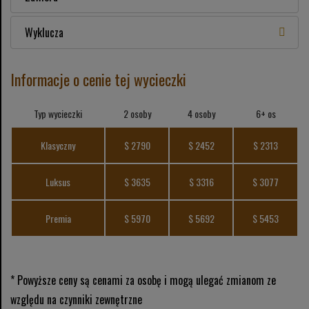
Wyklucza
Informacje o cenie tej wycieczki
Typ wycieczki
2 osoby
4 osoby
6+ os
Klasyczny
$ 2790
$ 2452
$ 2313
Luksus
$ 3635
$ 3316
$ 3077
Premia
$ 5970
$ 5692
$ 5453
* Powyższe ceny są cenami za osobę i mogą ulegać zmianom ze
względu na czynniki zewnętrzne