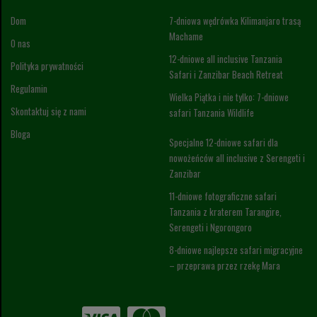
Dom
7-dniowa wędrówka Kilimanjaro trasą
Machame
O nas
12-dniowe all inclusive Tanzania
Polityka prywatności
Safari i Zanzibar Beach Retreat
Regulamin
Wielka Piątka i nie tylko: 7-dniowe
Skontaktuj się z nami
safari Tanzania Wildlife
Bloga
Specjalne 12-dniowe safari dla
nowożeńców all inclusive z Serengeti i
Zanzibar
11-dniowe fotograficzne safari
Tanzania z kraterem Tarangire,
Serengeti i Ngorongoro
8-dniowe najlepsze safari migracyjne
– przeprawa przez rzekę Mara