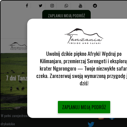
ZAPLANUJ MOJĄ PODRÓŻ
Wybierz
O nas
Angielski Wielka Brytania
język:
Wybierz
Informacje praktyczne
następujące
opcje:
Uwolnij dzikie piękno Afryki! Wędruj po
Kilimanjaro, przemierzaj Serengeti i eksploru
krater Ngorongoro — Twoje niezwykłe safar
czeka. Zarezerwuj swoją wymarzoną przygodę 
7 dni Tanzania Safari z kraterem Taragire, Serengeti i
dziś!
Ngorongoro
ZAPLANUJ MOJĄ PODRÓŻ
W pełni zarejestrowany lokalny organizator wycieczek
Śledź nas
afrykańskie