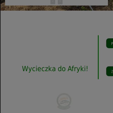
‹
›
P
Porozmawiajmy
o twoim
Wycieczka do Afryki!
Z