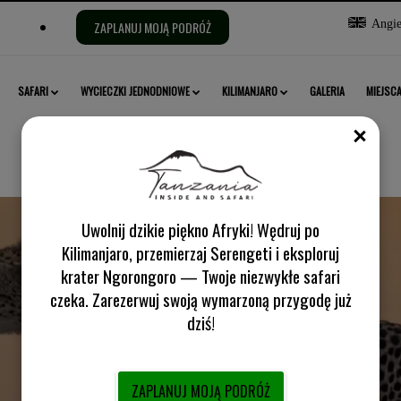
Wybierz
Angiel
ZAPLANUJ MOJĄ PODRÓŻ
język:
SAFARI
WYCIECZKI JEDNODNIOWE
KILIMANJARO
GALERIA
MIEJSC
ZAM
Uwolnij dzikie piękno Afryki! Wędruj po
Kilimanjaro, przemierzaj Serengeti i eksploruj
krater Ngorongoro — Twoje niezwykłe safari
Park Narodowy Serengeti
czeka. Zarezerwuj swoją wymarzoną przygodę już
dziś!
ZAPLANUJ MOJĄ PODRÓŻ