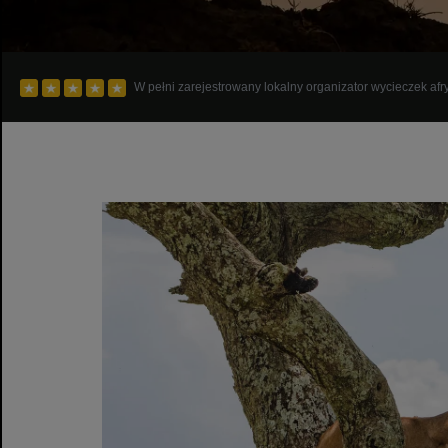
W pełni zarejestrowany lokalny organizator wycieczek afr