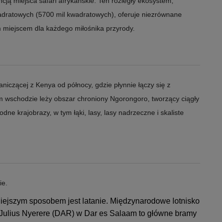
cją miejsca safari afrykańskie. Ten rozległy ekosystem,
wadratowych (5700 mil kwadratowych), oferuje niezrównane
m miejscem dla każdego miłośnika przyrody.
aniczącej z Kenya od północy, gdzie płynnie łączy się z
schodzie leży obszar chroniony Ngorongoro, tworzący ciągły
odne krajobrazy, w tym łąki, lasy, lasy nadrzeczne i skaliste
ie.
iejszym sposobem jest latanie. Międzynarodowe lotnisko
 Julius Nyerere (DAR) w Dar es Salaam to główne bramy