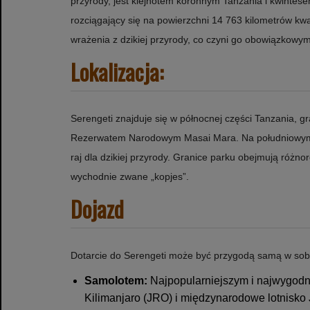
przyrody, jest klejnotem koronnym Tanzania i kwintesen
rozciągający się na powierzchni 14 763 kilometrów k
wrażenia z dzikiej przyrody, co czyni go obowiązkowy
Lokalizacja:
Serengeti znajduje się w północnej części Tanzania, gr
Rezerwatem Narodowym Masai Mara. Na południowym w
raj dla dzikiej przyrody. Granice parku obejmują różnor
wychodnie zwane „kopjes”.
Dojazd
Dotarcie do Serengeti może być przygodą samą w sob
Samolotem:
Najpopularniejszym i najwygodn
Kilimanjaro (JRO) i międzynarodowe lotnisko