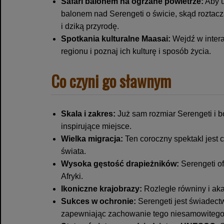
Safari balonem na ogrzane powietrze:
Aby u
balonem nad Serengeti o świcie, skąd roztacz
i dziką przyrodę.
Spotkania kulturalne Maasai:
Wejdź w intera
regionu i poznaj ich kulturę i sposób życia.
Co czyni go sławnym
Skala i zakres:
Już sam rozmiar Serengeti i b
inspirujące miejsce.
Wielka migracja:
Ten coroczny spektakl jest 
świata.
Wysoka gęstość drapieżników:
Serengeti of
Afryki.
Ikoniczne krajobrazy:
Rozległe równiny i akac
Sukces w ochronie:
Serengeti jest świadect
zapewniając zachowanie tego niesamowitego 