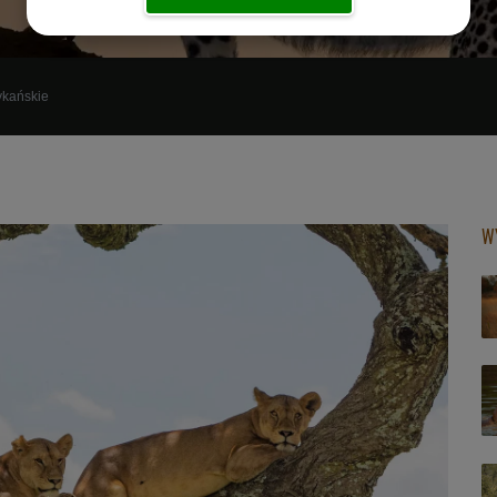
ykańskie
W