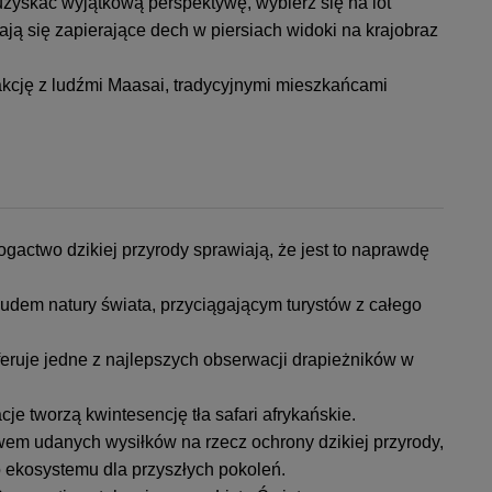
zyskać wyjątkową perspektywę, wybierz się na lot
ają się zapierające dech w piersiach widoki na krajobraz
kcję z ludźmi Maasai, tradycyjnymi mieszkańcami
ogactwo dzikiej przyrody sprawiają, że jest to naprawdę
cudem natury świata, przyciągającym turystów z całego
eruje jedne z najlepszych obserwacji drapieżników w
je tworzą kwintesencję tła safari afrykańskie.
wem udanych wysiłków na rzecz ochrony dzikiej przyrody,
ekosystemu dla przyszłych pokoleń.