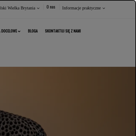
Wybierz
O nas
ski Wielka Brytania
Informacje praktyczne
następujące
opcje:
A DOCELOWE
BLOGA
SKONTAKTUJ SIĘ Z NAMI
KNIJ