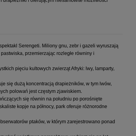
drapieżniki i oferującym niesamowite możliwości
spektakl Serengeti. Miliony gnu, zebr i gazeli wyruszają
astwiska, przemierzając rozległe równiny i
tkich pięciu kultowych zwierząt Afryki: lwy, lamparty,
je się dużą koncentracją drapieżników, w tym lwów,
ych polowań jest częstym zjawiskiem.
ńczących się równin na południu po porośnięte
skaliste kopje na północy, park oferuje różnorodne
 obserwatorów ptaków, w którym zarejestrowano ponad