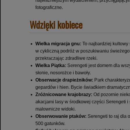
najważniejszym wydarzeniem, przyciągającym 
fotograficzne.
Wdzięki kobiece
Wielka migracja gnu:
To najbardziej kultowy 
w cykliczną podróż w poszukiwaniu świeżego p
przekraczając zdradliwe rzeki.
Wielka Piątka:
Serengeti jest domem dla wszys
słonie, nosorożce i bawoły.
Obserwacje drapieżników:
Park charakteryzu
gepardów i hien. Bycie świadkiem dramatyczn
Zróżnicowane krajobrazy:
Od pozornie nieko
akacjami lasy w środkowej części Serengeti i 
malownicze widoki.
Obserwowanie ptaków:
Serengeti to raj dla
500 gatunków.