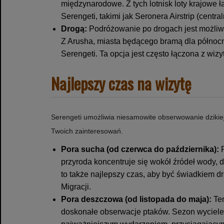
międzynarodowe. Z tych lotnisk loty krajowe 
Serengeti, takimi jak Seronera Airstrip (centr
Drogą:
Podróżowanie po drogach jest możliwe,
Z Arusha, miasta będącego bramą dla północn
Serengeti. Ta opcja jest często łączona z wizy
Najlepszy czas na wizytę
Serengeti umożliwia niesamowite obserwowanie dzikiej 
Twoich zainteresowań.
Pora sucha (od czerwca do października):
P
przyroda koncentruje się wokół źródeł wody, 
to także najlepszy czas, aby być świadkiem d
Migracji.
Pora deszczowa (od listopada do maja):
Ten
doskonałe obserwacje ptaków. Sezon wycieleń 