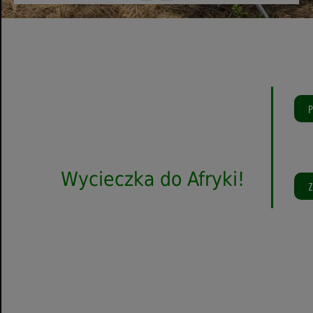
P
Porozmawiajmy
o twoim
Wycieczka do Afryki!
Z