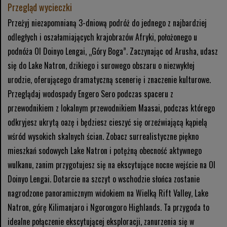
Przegląd wycieczki
Przeżyj niezapomnianą 3-dniową podróż do jednego z najbardziej
odległych i oszałamiających krajobrazów Afryki, położonego u
podnóża Ol Doinyo Lengai, „Góry Boga”. Zaczynając od Arusha, udasz
się do Lake Natron, dzikiego i surowego obszaru o niezwykłej
urodzie, oferującego dramatyczną scenerię i znaczenie kulturowe.
Przeglądaj wodospady Engero Sero podczas spaceru z
przewodnikiem z lokalnym przewodnikiem Maasai, podczas którego
odkryjesz ukrytą oazę i będziesz cieszyć się orzeźwiającą kąpielą
wśród wysokich skalnych ścian. Zobacz surrealistyczne piękno
mieszkań sodowych Lake Natron i potężną obecność aktywnego
wulkanu, zanim przygotujesz się na ekscytujące nocne wejście na Ol
Doinyo Lengai. Dotarcie na szczyt o wschodzie słońca zostanie
nagrodzone panoramicznym widokiem na Wielką Rift Valley, Lake
Natron, górę Kilimanjaro i Ngorongoro Highlands. Ta przygoda to
idealne połączenie ekscytującej eksploracji, zanurzenia się w