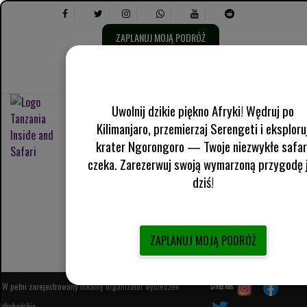
ZAPLANUJ MOJĄ PODRÓŻ
Wybierz
O nas
Angielski Wielka Brytania
język:
Wybierz
Informacje praktyczne
następujące
opcje:
Uwolnij dzikie piękno Afryki! Wędruj po
Kilimanjaro, przemierzaj Serengeti i eksploru
krater Ngorongoro — Twoje niezwykłe safar
czeka. Zarezerwuj swoją wymarzoną przygodę 
dziś!
3-dniowa przygoda wspinaczkowa Oldonyo Lengai:
wędrówka po aktywnym wulkanie w Tanzania
ZAPLANUJ MOJĄ PODRÓŻ
W pełni zarejestrowany lokalny organizator wycieczek
Śledź nas
afrykańskie