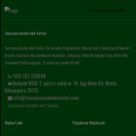
Zaplanuj moją podróż
Tanzania Inside And Safari
Tanzania Inside And Safari To Lokalny Organizator Wycieczek Z Siedzibą W Moshi I
Arusha Tanzania Wschodnioafrykańskie, Założony Tylko W Jednym Celu; Która Ma
Zapewnić Podróżującym „prawdziwy Smak Afryki”
+255 762 226648
Budynek NSSF 2. piętro, pokój nr 14, Aga khan Rd, Moshi,
Kilimanjaro 25113
info@tanzaniainsideandsafari.com
Tanzania Inside and Safari
Ważne Linki
Popularne Wycieczki