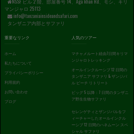
NSSF ビル 2 階、部屋番号 14、Aga khan Rd、モシ、キリ
マンジャロ 25113
info@tanzaniainsideandsafari.com
タンザニア内部とサファリ
重要なリンク
人気のツアー
ホーム
マチャメルート経由7日間キリマ
ンジャロトレッキング
私たちについて
オールインクルーシブ 12 日間の
プライバシーポリシー
タンザニア サファリ & ザンジバ
利用規約
ル ビーチ リトリート
お問い合わせ
ビッグ 5 以降：7 日間のタンザニ
ア野生生物サファリ
ブログ
セレンゲティとザンジバルをフ
ィーチャーしたオールインクル
ーシブ 12 日間のハネムーン スペ
シャル サファリ