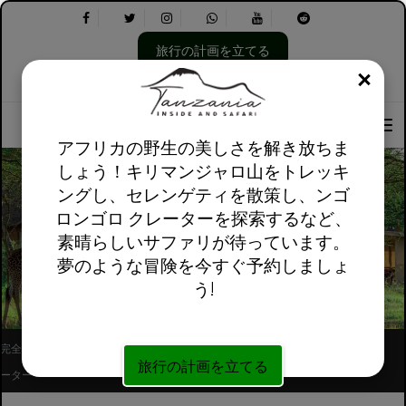
旅行の計画を立てる
閉じ
言
以
私たちについて
英語英国
実用的な情報
語
下
を
を
選
選
アフリカの野生の美しさを解き放ちま
択
択
しょう！キリマンジャロ山をトレッキ
し
し
ングし、セレンゲティを散策し、ンゴ
て
ま
ロンゴロ クレーターを探索するなど、
く
す。
だ
サーバル野生動物日帰り旅行体験
素晴らしいサファリが待っています。
さ
夢のような冒険を今すぐ予約しましょ
い:
う!
完全に登録されたアフリカ現地ツアーオペレ
フォローしてください
旅行の計画を立てる
ーター