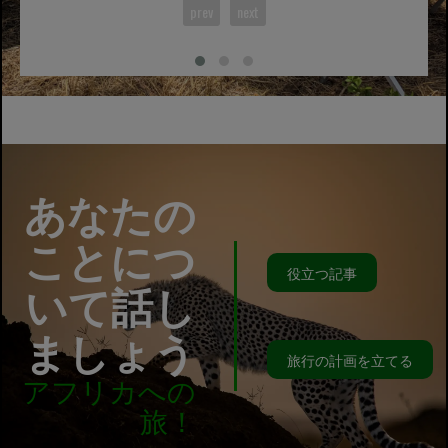
prev
next
あなたの
ことにつ
役立つ記事
いて話し
ましょう
旅行の計画を立てる
アフリカへの
旅！