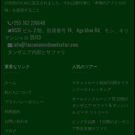
の目的のために設立されました。それは旅行者に「本物のアフリカの
味」を提供すること
+255 762 226648
NSSF ビル 2 階、部屋番号 14、Aga khan Rd、モシ、キリ
マンジャロ 25113
info@tanzaniainsideandsafari.com
タンザニア内部とサファリ
重要なリンク
人気のツアー
ホーム
マチャメルート経由7日間キリマ
ンジャロトレッキング
私たちについて
オールインクルーシブ 12 日間の
プライバシーポリシー
タンザニア サファリ & ザンジバ
利用規約
ル ビーチ リトリート
お問い合わせ
ビッグ 5 以降：7 日間のタンザニ
ア野生生物サファリ
ブログ