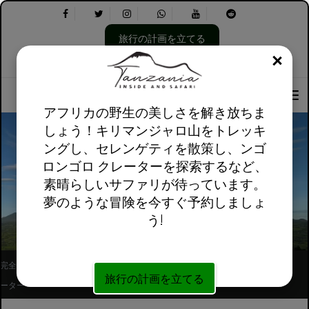
旅行の計画を立てる
閉じ
言
以
私たちについて
英語英国
実用的な情報
語
下
を
を
選
選
アフリカの野生の美しさを解き放ちま
択
択
しょう！キリマンジャロ山をトレッキ
し
し
ングし、セレンゲティを散策し、ンゴ
て
ま
ロンゴロ クレーターを探索するなど、
く
す。
アルーシャ発火山国立公園での 3 日間のゴリ
だ
素晴らしいサファリが待っています。
ラ トレッキング
さ
夢のような冒険を今すぐ予約しましょ
い:
う!
完全に登録されたアフリカ現地ツアーオペレ
フォローしてください
旅行の計画を立てる
ーター