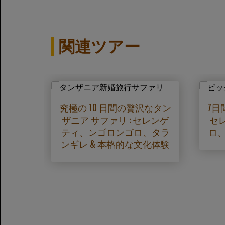
関連ツアー
2 日
究極の 10 日間の贅沢なタン
7日
とビー
ザニア サファリ : セレンゲ
セ
ンゲテ
ティ、ンゴロンゴロ、タラ
ロ
タラン
ンギレ & 本格的な文化体験
ル）