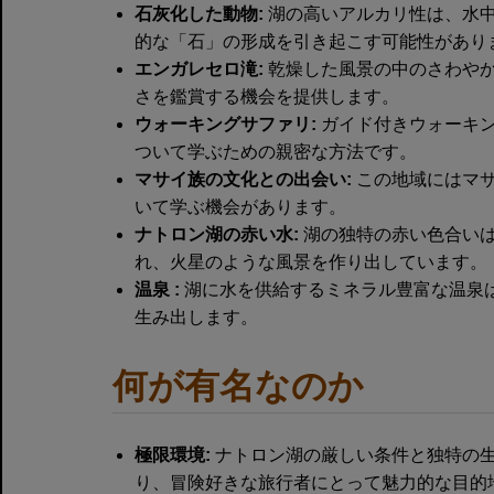
石灰化した動物:
湖の高いアルカリ性は、水
的な「石」の形成を引き起こす可能性があり
エンガレセロ滝:
乾燥した風景の中のさわや
さを鑑賞する機会を提供します。
ウォーキングサファリ:
ガイド付きウォーキン
ついて学ぶための親密な方法です。
マサイ族の文化との出会い:
この地域にはマサ
いて学ぶ機会があります。
ナトロン湖の赤い水:
湖の独特の赤い色合い
れ、火星のような風景を作り出しています。
温泉 :
湖に水を供給するミネラル豊富な温泉
生み出します。
何が有名なのか
極限環境:
ナトロン湖の厳しい条件と独特の
り、冒険好きな旅行者にとって魅力的な目的