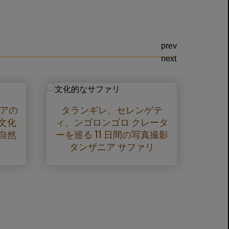
prev
next
ニアの
タランギレ、セレンゲテ
象徴
文化
ィ、ンゴロンゴロ クレータ
間の
自然
ーを巡る 11 日間の写真撮影
チ 
タンザニア サファリ
ィ、
ギ