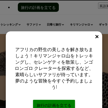
言
旅行の計画を立てる
語
を
選
ートレッキング
サファリ
日帰り旅行
キリマンジャロ
ギャラ
択
し
て
閉じ
く
だ
アフリカの野生の美しさを解き放ちま
さ
しょう！キリマンジャロ山をトレッキ
い:
ングし、セレンゲティを散策し、ンゴ
ナトロン湖
ロンゴロ クレーターを探索するなど、
素晴らしいサファリが待っています。
夢のような冒険を今すぐ予約しましょ
う!
旅行の計画を立てる