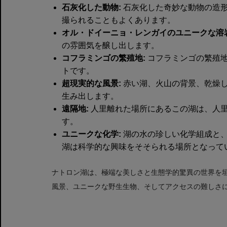
石灰化した動物:
石灰化した奇妙な動物の造
撮られることもよくあります。
オル・ドイーニョ・レンガイのユニークな溶岩
の雰囲気を醸し出します。
コフラミンゴの繁殖地:
コフラミンゴの繁殖
トです。
超現実的な風景:
赤い湖、火山の背景、乾燥
生み出します。
遠隔地:
人里離れた場所にあるこの湖は、人
す。
ユニークな化学:
湖の水の珍しい化学組成と
湖は科学的な興味をそそられる場所となって
ナトロン湖は、極端な美しさと生態学的驚異の世界を
風景、ユニークな野生生物、そしてアクセスの難しさ