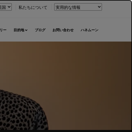
以
私たちについて
下
を
選
リー
目的地
ブログ
お問い合わせ
ハネムーン
択
し
る
ま
す。