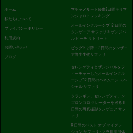
ホーム
マチャメルート経由7日間キリマ
ンジャロトレッキング
私たちについて
オールインクルーシブ 12 日間の
プライバシーポリシー
タンザニア サファリ & ザンジバ
利用規約
ル ビーチ リトリート
お問い合わせ
ビッグ 5 以降：7 日間のタンザニ
ア野生生物サファリ
ブログ
セレンゲティとザンジバルをフ
ィーチャーしたオールインクル
ーシブ 12 日間のハネムーン スペ
シャル サファリ
タランギレ、セレンゲティ、ン
ゴロンゴロ クレーターを巡る 11
日間の写真撮影タンザニア サフ
ァリ
8 日間のベスト オブ マイグレー
ション サファリ - マラ川渡河体