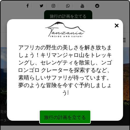
旅行の計画を立てる
閉じ
言
以
私たちについて
英語英国
実用的な情報
語
下
を
を
選
選
アフリカの野生の美しさを解き放ちま
択
択
しょう！キリマンジャロ山をトレッキ
し
し
ングし、セレンゲティを散策し、ンゴ
て
ま
ロンゴロ クレーターを探索するなど、
く
す。
だ
マラングルート キリマンジャロ山
素晴らしいサファリが待っています。
さ
夢のような冒険を今すぐ予約しましょ
い:
う!
完全に登録されたアフリカ現地ツアーオペレ
フォローしてください
旅行の計画を立てる
ーター