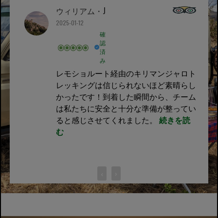
ウィリアム・J
2025-01-12
確
認
済
み
レモショルート経由のキリマンジャロト
レッキングは信じられないほど素晴らし
かったです！到着した瞬間から、チーム
は私たちに安全と十分な準備が整ってい
ると感じさせてくれました。
続きを読
む
‹
›