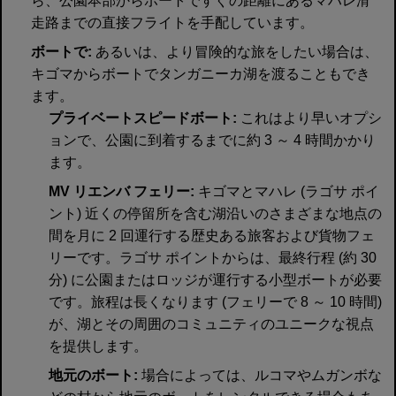
ら、公園本部からボートですぐの距離にあるマハレ滑
走路までの直接フライトを手配しています。
ボートで:
あるいは、より冒険的な旅をしたい場合は、
キゴマからボートでタンガニーカ湖を渡ることもでき
ます。
プライベートスピードボート:
これはより早いオプシ
ョンで、公園に到着するまでに約 3 ～ 4 時間かかり
ます。
MV リエンバ フェリー:
キゴマとマハレ (ラゴサ ポイ
ント) 近くの停留所を含む湖沿いのさまざまな地点の
間を月に 2 回運行する歴史ある旅客および貨物フェ
リーです。ラゴサ ポイントからは、最終行程 (約 30
分) に公園またはロッジが運行する小型ボートが必要
です。旅程は長くなります (フェリーで 8 ～ 10 時間)
が、湖とその周囲のコミュニティのユニークな視点
を提供します。
地元のボート:
場合によっては、ルコマやムガンボな