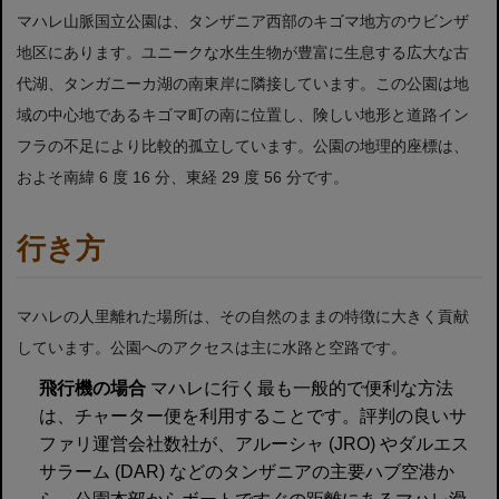
マハレ山脈国立公園は、タンザニア西部のキゴマ地方のウビンザ
地区にあります。ユニークな水生生物が豊富に生息する広大な古
代湖、タンガニーカ湖の南東岸に隣接しています。この公園は地
域の中心地であるキゴマ町の南に位置し、険しい地形と道路イン
フラの不足により比較的孤立しています。公園の地理的座標は、
およそ南緯 6 度 16 分、東経 29 度 56 分です。
行き方
マハレの人里離れた場所は、その自然のままの特徴に大きく貢献
しています。公園へのアクセスは主に水路と空路です。
飛行機の場合
マハレに行く最も一般的で便利な方法
は、チャーター便を利用することです。評判の良いサ
ファリ運営会社数社が、アルーシャ (JRO) やダルエス
サラーム (DAR) などのタンザニアの主要ハブ空港か