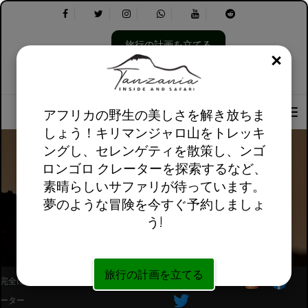
旅行の計画を立てる
閉じ
言
以
私たちについて
英語英国
実用的な情報
語
下
を
を
アフリカの野生の美しさを解き放ちま
選
選
しょう！キリマンジャロ山をトレッキ
択
択
ングし、セレンゲティを散策し、ンゴ
し
し
て
ま
ロンゴロ クレーターを探索するなど、
く
す。
素晴らしいサファリが待っています。
だ
マハレ山脈国立公園
夢のような冒険を今すぐ予約しましょ
さ
う!
い:
旅行の計画を立てる
完全に登録されたアフリカ現地ツアーオペレ
フォローしてください
ーター