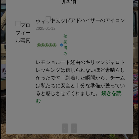
ウィリアム・J
2025-01-12
確
認
済
み
レモショルート経由のキリマンジャロト
レッキングは信じられないほど素晴らし
かったです！到着した瞬間から、チーム
は私たちに安全と十分な準備が整ってい
ると感じさせてくれました。
続きを読
む
‹
›