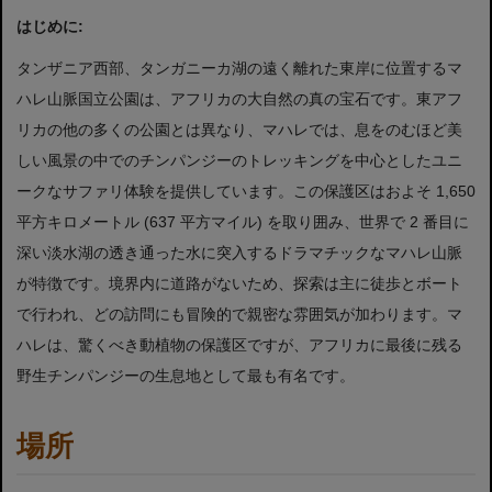
はじめに:
タンザニア西部、タンガニーカ湖の遠く離れた東岸に位置するマ
ハレ山脈国立公園は、アフリカの大自然の真の宝石です。東アフ
リカの他の多くの公園とは異なり、マハレでは、息をのむほど美
しい風景の中でのチンパンジーのトレッキングを中心としたユニ
ークなサファリ体験を提供しています。この保護区はおよそ 1,650
平方キロメートル (637 平方マイル) を取り囲み、世界で 2 番目に
深い淡水湖の透き通った水に突入するドラマチックなマハレ山脈
が特徴です。境界内に道路がないため、探索は主に徒歩とボート
で行われ、どの訪問にも冒険的で親密な雰囲気が加わります。マ
ハレは、驚くべき動植物の保護区ですが、アフリカに最後に残る
野生チンパンジーの生息地として最も有名です。
場所