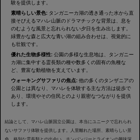
験を提供します。
素晴らしい景色:
タンガニーカ湖の透き通った水から直
接そびえるマハレ山脈のドラマチックな背景は、息を
のむような風景と忘れられない夕日を生み出します。
緑豊かな森と広大な青い湖の組み合わせは、視覚的に
も壮観です。
優れた生物多様性:
公園の多様な生息地は、タンガニー
カ湖に集中する霊長類の種や数多くの固有の魚種な
ど、豊富な動植物を支えています。
ウォーキングサファリの焦点:
他の多くのタンザニアの
公園とは異なり、マハレを体験する主な方法は徒歩で
あり、環境やその住民とのより親密なつながりを提供
します。
結論として、マハレ山脈国立公園は、本当にユニークで忘れられ
ないサファリ体験を提供します。人里離れた場所、素晴らしい景
色、格別な霊長類との出会い、チンパンジーとライオンの興味深