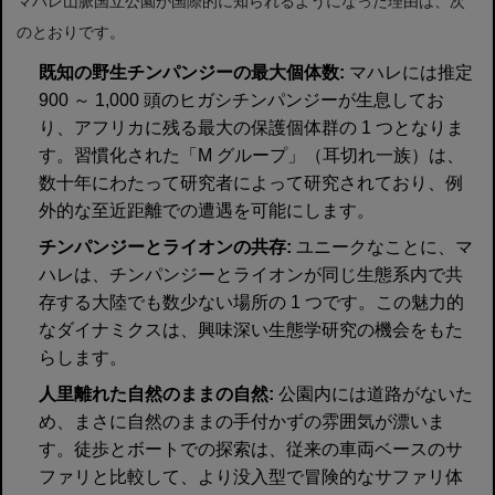
マハレ山脈国立公園が国際的に知られるようになった理由は、次
のとおりです。
既知の野生チンパンジーの最大個体数:
マハレには推定
900 ～ 1,000 頭のヒガシチンパンジーが生息してお
り、アフリカに残る最大の保護個体群の 1 つとなりま
す。習慣化された「M グループ」（耳切れ一族）は、
数十年にわたって研究者によって研究されており、例
外的な至近距離での遭遇を可能にします。
チンパンジーとライオンの共存:
ユニークなことに、マ
ハレは、チンパンジーとライオンが同じ生態系内で共
存する大陸でも数少ない場所の 1 つです。この魅力的
なダイナミクスは、興味深い生態学研究の機会をもた
らします。
人里離れた自然のままの自然:
公園内には道路がないた
め、まさに自然のままの手付かずの雰囲気が漂いま
す。徒歩とボートでの探索は、従来の車両ベースのサ
ファリと比較して、より没入型で冒険的なサファリ体