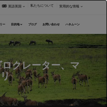
言
以
私たちについて
英語英国
実用的な情報
語
下
を
を
選
選
リー
目的地
ブログ
お問い合わせ
ハネムーン
択
択
し
し
て
ま
る
く
す。
だ
さ
い:
ゴロクレーター、マ
ァリ