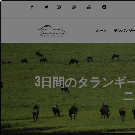
ホーム
チンパンジ
3日間のタランギ
ニ