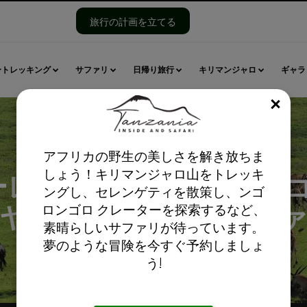
旅行の計画を立てる
ートレッキング
サファリ
日帰り旅行
キリマンジャロ
ギャラ
閉じ
アフリカの野生の美しさを解き放ちま
しょう！キリマンジャロ山をトレッキ
ーレ国立公園、ンゴロン
ングし、セレンゲティを散策し、ンゴ
ヤラ湖タンザニアサフ
ロンゴロ クレーターを探索するなど、
素晴らしいサファリが待っています。
夢のような冒険を今すぐ予約しましょ
う!