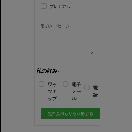
プレミアム
追加メッセージ
私の好み:
ワッ
電子
電
ツア
メー
話
ップ
ル
無料見積もりを取得する