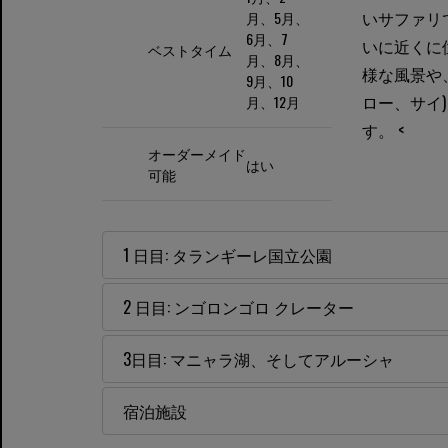
いサファリ
月、5月、
6月、7
いに近くに
ベストタイム
月、8月、
様な風景や
9月、10
ロー、サイ
月、12月
す。 <
オーダーメイド
はい
可能
1 日目: タランギーレ国立公園
2 日目: ンゴロンゴロ クレーター
3日目: マニャラ湖、そしてアルーシャ
宿泊施設