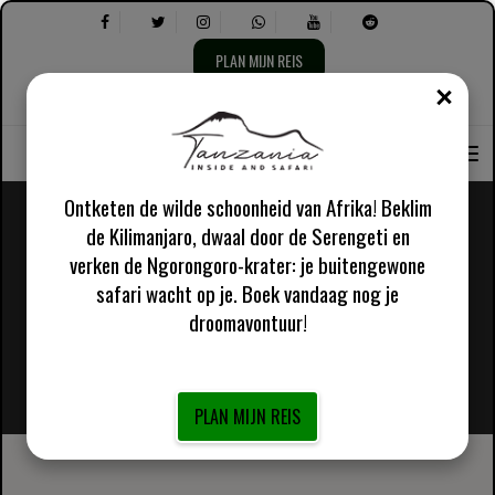
PLAN MIJN REIS
DICH
Taal
Selecteer
Over ons
selecteren:
het
volgende:
Ontketen de wilde schoonheid van Afrika! Beklim
de Kilimanjaro, dwaal door de Serengeti en
verken de Ngorongoro-krater: je buitengewone
safari wacht op je. Boek vandaag nog je
droomavontuur!
PLAN MIJN REIS