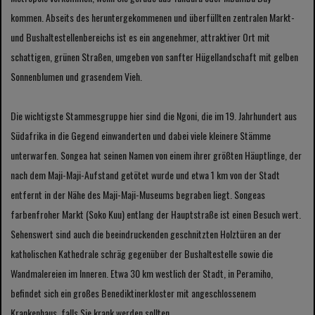
kommen. Abseits des heruntergekommenen und überfüllten zentralen Markt-
und Bushaltestellenbereichs ist es ein angenehmer, attraktiver Ort mit
schattigen, grünen Straßen, umgeben von sanfter Hügellandschaft mit gelben
Sonnenblumen und grasendem Vieh.
Die wichtigste Stammesgruppe hier sind die Ngoni, die im 19. Jahrhundert aus
Südafrika in die Gegend einwanderten und dabei viele kleinere Stämme
unterwarfen. Songea hat seinen Namen von einem ihrer größten Häuptlinge, der
nach dem Maji-Maji-Aufstand getötet wurde und etwa 1 km von der Stadt
entfernt in der Nähe des Maji-Maji-Museums begraben liegt. Songeas
farbenfroher Markt (Soko Kuu) entlang der Hauptstraße ist einen Besuch wert.
Sehenswert sind auch die beeindruckenden geschnitzten Holztüren an der
katholischen Kathedrale schräg gegenüber der Bushaltestelle sowie die
Wandmalereien im Inneren. Etwa 30 km westlich der Stadt, in Peramiho,
befindet sich ein großes Benediktinerkloster mit angeschlossenem
Krankenhaus, falls Sie krank werden sollten.