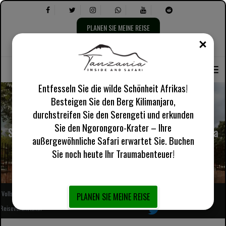
PLANEN SIE MEINE REISE
SCHLI
Sprache
Wählen
Über uns
Englisch UK
Praktische Informationen
auswählen:
Sie
Folgendes
aus:
Entfesseln Sie die wilde Schönheit Afrikas!
Besteigen Sie den Berg Kilimanjaro,
durchstreifen Sie den Serengeti und erkunden
Sie den Ngorongoro-Krater – Ihre
Songea Tansania – Reiseziele für Touristen in Tansania
außergewöhnliche Safari erwartet Sie. Buchen
Sie noch heute Ihr Traumabenteuer!
Vollständig registrierter afrikanischer lokaler
Folgen Sie uns
PLANEN SIE MEINE REISE
Reiseveranstalter