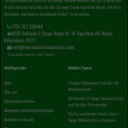
Tanzania Inside And Safari Ist Ein Lokaler Reiseveranstalter Mit Sitz In Moshi Und
Arusha Tansania Ostafrika, Der Nur Zu Einem Zweck Gegründet Wurde; Ziel Ist Es,
Reisenden „den Wahren Geschmack Afrikas“ Zu Vermitteln.
+255 762 226648
NSSF-Gebäude 2. Etage, Raum Nr. 14, Aga Khan Rd, Moshi,
Kilimanjaro 25113
info@tanzaniainsideandsafari.com
Tanzania Inside and Safari
Wichtige Links
Beliebte Touren
Heim
7-tägiger Kilimanjaro-Trek über die
Machame-Route
Über uns
All-Inclusive 12-tägige Tansania-Safari
Datenschutzrichtlinie
und Zanzibar Strandurlaub
Allgemeine Geschäftsbedingungen
Big Five und darüber hinaus: Eine 7-
Kontaktieren Sie uns
tägige Wildtiersafari in Tansania