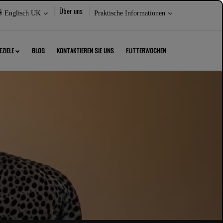
rache
Wählen
Über uns
Englisch UK
Praktische Informationen
wählen:
Sie
Folgendes
aus:
EZIELE
BLOG
KONTAKTIEREN SIE UNS
FLITTERWOCHEN
LIESSEN