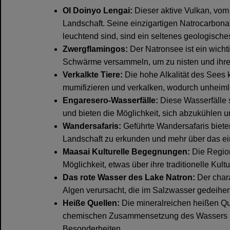
Ol Doinyo Lengai:
Dieser aktive Vulkan, vom 
Landschaft. Seine einzigartigen Natrocarbona
leuchtend sind, sind ein seltenes geologisc
Zwergflamingos:
Der Natronsee ist ein wichti
Schwärme versammeln, um zu nisten und ihr
Verkalkte Tiere:
Die hohe Alkalität des Sees 
mumifizieren und verkalken, wodurch unheimli
Engaresero-Wasserfälle:
Diese Wasserfälle s
und bieten die Möglichkeit, sich abzukühlen 
Wandersafaris:
Geführte Wandersafaris biete
Landschaft zu erkunden und mehr über das ei
Maasai Kulturelle Begegnungen:
Die Region
Möglichkeit, etwas über ihre traditionelle Kul
Das rote Wasser des Lake Natron:
Der chara
Algen verursacht, die im Salzwasser gedeihe
Heiße Quellen:
Die mineralreichen heißen Que
chemischen Zusammensetzung des Wassers bei
Besonderheiten.