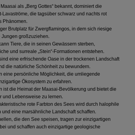
Maasai als „Berg Gottes“ bekannt, dominiert die
t-Lavaströme, die tagsüber schwarz und nachts rot
hes Phänomen.
ger Brutplatz für Zwergflamingos, in dem sich riesige
e Jungen großzuziehen.
kann Tiere, die in seinen Gewässern sterben,
che und surreale „Stein“-Formationen entstehen.
ind eine erfrischende Oase in der trockenen Landschaft
und die natürliche Schönheit zu bewundern.
n eine persönliche Möglichkeit, die umliegende
nzigartige Ökosystem zu erfahren.
 ist die Heimat der Maasai-Bevölkerung und bietet die
tur und Lebensweise zu lernen.
kteristische rote Farbton des Sees wird durch halophile
n und eine marsähnliche Landschaft schaffen.
llen, die den See speisen, tragen zur einzigartigen
 und schaffen auch einzigartige geologische