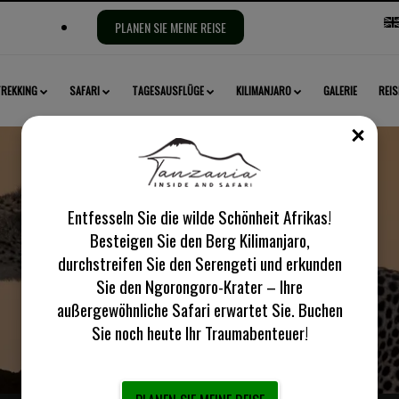
Sp
PLANEN SIE MEINE REISE
aus
REKKING
SAFARI
TAGESAUSFLÜGE
KILIMANJARO
GALERIE
REIS
SCH
Entfesseln Sie die wilde Schönheit Afrikas!
Besteigen Sie den Berg Kilimanjaro,
Natronsee
durchstreifen Sie den Serengeti und erkunden
Sie den Ngorongoro-Krater – Ihre
außergewöhnliche Safari erwartet Sie. Buchen
Sie noch heute Ihr Traumabenteuer!