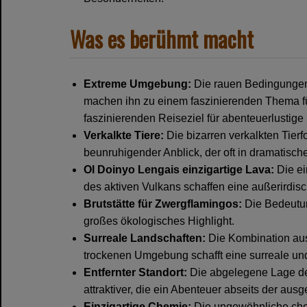
Was es berühmt macht
Extreme Umgebung:
Die rauen Bedingungen
machen ihn zu einem faszinierenden Thema fü
faszinierenden Reiseziel für abenteuerlustige
Verkalkte Tiere:
Die bizarren verkalkten Tier
beunruhigender Anblick, der oft in dramatisch
Ol Doinyo Lengais einzigartige Lava:
Die ei
des aktiven Vulkans schaffen eine außerirdis
Brutstätte für Zwergflamingos:
Die Bedeutung
großes ökologisches Highlight.
Surreale Landschaften:
Die Kombination aus
trockenen Umgebung schafft eine surreale un
Entfernter Standort:
Die abgelegene Lage de
attraktiver, die ein Abenteuer abseits der aus
Einzigartige Chemie:
Die ungewöhnliche ch