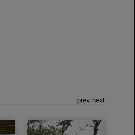
prev
next