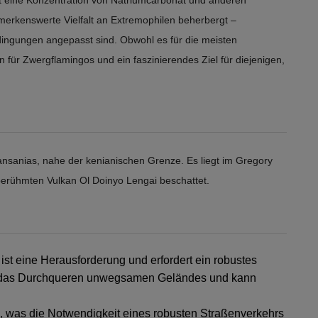
merkenswerte Vielfalt an Extremophilen beherbergt –
ingungen angepasst sind. Obwohl es für die meisten
n für Zwergflamingos und ein faszinierendes Ziel für diejenigen,
ansanias, nahe der kenianischen Grenze. Es liegt im Gregory
 berühmten Vulkan Ol Doinyo Lengai beschattet.
t eine Herausforderung und erfordert ein robustes
ert das Durchqueren unwegsamen Geländes und kann
, was die Notwendigkeit eines robusten Straßenverkehrs