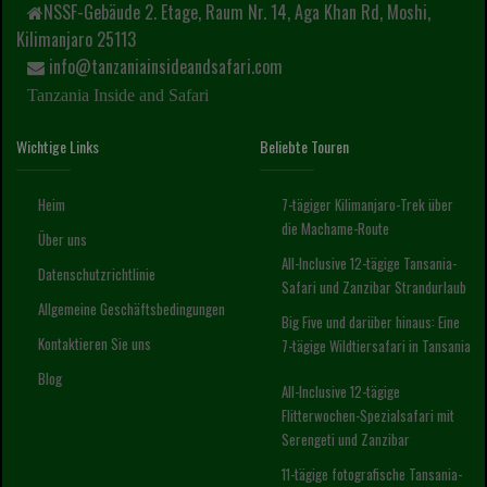
NSSF-Gebäude 2. Etage, Raum Nr. 14, Aga Khan Rd, Moshi,
Kilimanjaro 25113
info@tanzaniainsideandsafari.com
Tanzania Inside and Safari
Wichtige Links
Beliebte Touren
Heim
7-tägiger Kilimanjaro-Trek über
die Machame-Route
Über uns
All-Inclusive 12-tägige Tansania-
Datenschutzrichtlinie
Safari und Zanzibar Strandurlaub
Allgemeine Geschäftsbedingungen
Big Five und darüber hinaus: Eine
Kontaktieren Sie uns
7-tägige Wildtiersafari in Tansania
Blog
All-Inclusive 12-tägige
Flitterwochen-Spezialsafari mit
Serengeti und Zanzibar
11-tägige fotografische Tansania-