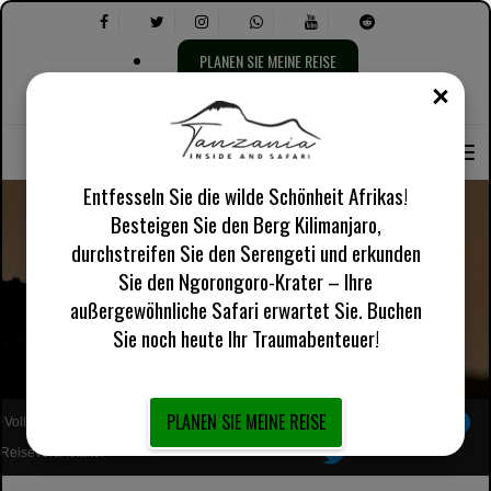
PLANEN SIE MEINE REISE
SCH
Sprache
Wählen
Über uns
Englisch UK
Praktische Informationen
auswählen:
Sie
Folgendes
aus:
Entfesseln Sie die wilde Schönheit Afrikas!
Besteigen Sie den Berg Kilimanjaro,
durchstreifen Sie den Serengeti und erkunden
Sie den Ngorongoro-Krater – Ihre
Eyasi-See
außergewöhnliche Safari erwartet Sie. Buchen
Sie noch heute Ihr Traumabenteuer!
PLANEN SIE MEINE REISE
Vollständig registrierter afrikanischer lokaler
Folgen Sie uns
Reiseveranstalter