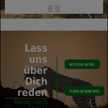
‹
›
Lass
uns
NÜTZLICHE ARTIKEL
über
Dich
reden
PLANEN SIE MEINE REISE
Reise nach