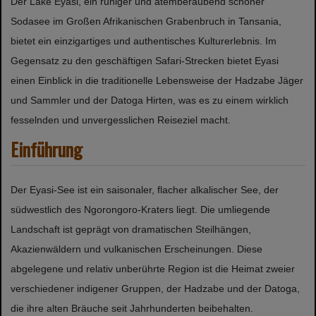
Der Lake Eyasi, ein ruhiger und atemberaubend schöner
Sodasee im Großen Afrikanischen Grabenbruch in Tansania,
bietet ein einzigartiges und authentisches Kulturerlebnis. Im
Gegensatz zu den geschäftigen Safari-Strecken bietet Eyasi
einen Einblick in die traditionelle Lebensweise der Hadzabe Jäger
und Sammler und der Datoga Hirten, was es zu einem wirklich
fesselnden und unvergesslichen Reiseziel macht.
Einführung
Der Eyasi-See ist ein saisonaler, flacher alkalischer See, der
südwestlich des Ngorongoro-Kraters liegt. Die umliegende
Landschaft ist geprägt von dramatischen Steilhängen,
Akazienwäldern und vulkanischen Erscheinungen. Diese
abgelegene und relativ unberührte Region ist die Heimat zweier
verschiedener indigener Gruppen, der Hadzabe und der Datoga,
die ihre alten Bräuche seit Jahrhunderten beibehalten.